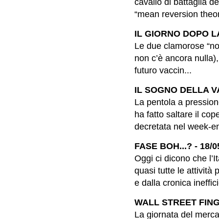
cavallo di battaglia de
“mean reversion theor
IL GIORNO DOPO LA
Le due clamorose “noti
non c’è ancora nulla),
futuro vaccin...
IL SOGNO DELLA VA
La pentola a pression
ha fatto saltare il co
decretata nel week-en
FASE BOH...? - 18/0
Oggi ci dicono che l’It
quasi tutte le attività
e dalla cronica ineffici
WALL STREET FINGE 
La giornata del mercat