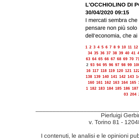
L'OCCHIOLINO DI 
30/04/2020 09:15
I mercati sembra che s
pensare non più solo a
dell’economia, che ai li
1
2
3
4
5
6
7
8
9
10
11
12
34
35
36
37
38
39
40
41
63
64
65
66
67
68
69
70
7
2
93
94
95
96
97
98
99
10
16
117
118
119
120
121
12
138
139
140
141
142
143
1
160
161
162
163
164
165
1
182
183
184
185
186
187
03
204
______________________________
Pierluigi Gerb
v. Torino 81 - 12
I contenuti, le analisi e le opinioni pu