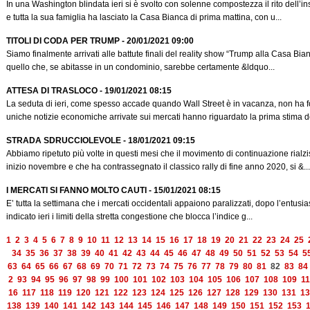
In una Washington blindata ieri si è svolto con solenne compostezza il rito dell’
e tutta la sua famiglia ha lasciato la Casa Bianca di prima mattina, con u...
TITOLI DI CODA PER TRUMP - 20/01/2021 09:00
Siamo finalmente arrivati alle battute finali del reality show “Trump alla Casa Bi
quello che, se abitasse in un condominio, sarebbe certamente &ldquo...
ATTESA DI TRASLOCO - 19/01/2021 08:15
La seduta di ieri, come spesso accade quando Wall Street è in vacanza, non ha f
uniche notizie economiche arrivate sui mercati hanno riguardato la prima stima del
STRADA SDRUCCIOLEVOLE - 18/01/2021 09:15
Abbiamo ripetuto più volte in questi mesi che il movimento di continuazione rialzi
inizio novembre e che ha contrassegnato il classico rally di fine anno 2020, si &...
I MERCATI SI FANNO MOLTO CAUTI - 15/01/2021 08:15
E’ tutta la settimana che i mercati occidentali appaiono paralizzati, dopo l’entus
indicato ieri i limiti della stretta congestione che blocca l’indice g...
1
2
3
4
5
6
7
8
9
10
11
12
13
14
15
16
17
18
19
20
21
22
23
24
25
34
35
36
37
38
39
40
41
42
43
44
45
46
47
48
49
50
51
52
53
54
5
63
64
65
66
67
68
69
70
71
72
73
74
75
76
77
78
79
80
81
82
83
84
2
93
94
95
96
97
98
99
100
101
102
103
104
105
106
107
108
109
11
16
117
118
119
120
121
122
123
124
125
126
127
128
129
130
131
13
138
139
140
141
142
143
144
145
146
147
148
149
150
151
152
153