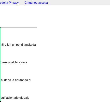
a della Privacy
Chiudi ed accetta
tire ieri un po’ di ansia da
, beneficiati la scorsa
ina, dopo la baraonda di
.
 sull’azionario globale