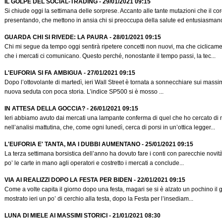
IL GOLPE DEL SOCIAL-TRADING - 29/01/2021 09:15
Si chiude oggi la settimana delle sorprese. Accanto alle tante mutazioni che il cor
presentando, che mettono in ansia chi si preoccupa della salute ed entusiasmano i
GUARDA CHI SI RIVEDE: LA PAURA - 28/01/2021 09:15
Chi mi segue da tempo oggi sentirà ripetere concetti non nuovi, ma che ciclicam
che i mercati ci comunicano. Questo perché, nonostante il tempo passi, la tec...
L'EUFORIA SI FA AMBIGUA - 27/01/2021 09:15
Dopo l’ottovolante di martedì, ieri Wall Street è tornata a sonnecchiare sui massi
nuova seduta con poca storia. L’indice SP500 si è mosso ...
IN ATTESA DELLA GOCCIA? - 26/01/2021 09:15
Ieri abbiamo avuto dai mercati una lampante conferma di quel che ho cercato di 
nell’analisi mattutina, che, come ogni lunedì, cerca di porsi in un’ottica legger...
L'EUFORIA E' TANTA, MA I DUBBI AUMENTANO - 25/01/2021 09:15
La terza settimana borsistica dell’anno ha dovuto fare i conti con parecchie novit
po’ le carte in mano agli operatori e costretto i mercati a conclude...
VIA AI REALIZZI DOPO LA FESTA PER BIDEN - 22/01/2021 09:15
Come a volte capita il giorno dopo una festa, magari se si è alzato un pochino il 
mostrato ieri un po’ di cerchio alla testa, dopo la Festa per l’insediam...
LUNA DI MIELE AI MASSIMI STORICI - 21/01/2021 08:30