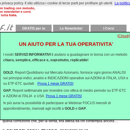
rivacy policy. Il sito utilizza i cookie di terze parti per profilare gli utenti
La politic
al 2000 aiutiamo a
are trading con metodo,
on newsletter e corsi
 tutta Italia.
GRATIS per te
Le Newsletter
I Corsi
[Chiudi]
Commenti Quotidiani
UN AIUTO PER LA TUA OPERATIVITA'
SCOMMESSE SU DRAGHI - 04/02/2021 09:00
Il rimbalzo corposo dei mercati nei primi giorni della settimana ha cominciato a sen
I nostri
SERVIZI INFORMATIVI
ti aiutano a guadagnare in borsa con un metodo
prestazione, con l’avvicinarsi ai massimi storici da parte di Wall Stree...
chiaro, semplice, efficace e, soprattutto, replicabile!
L'UOMO DELLA PROVVIDENZA - 03/02/2021 09:00
GOLD
, Report Quotidiano sul Mercato Azionario, fornisce ogni giorno ANALISI
L’effetto WallStreetBets ieri si è ulteriormente sgonfiato. I titoli “ciofeca” americani
sui principai indici, analisi e INDICAZIONI operative sul AZIONI di ITALIA, USA e
settimana dal raid speculativo dei “nuovi barbari&rdqu...
su ETF-ETC quotati.
Prova 1 mese GRATIS!
I RIVOLUZIONARI SI CALMANO, IL MERCATO RIFLETTE - 02/02/2021 09:00
GAP
, Report settimanale per investire con ottica di medio periodo su ETF-ETC
Il week-end ed il cambio di mese sembrano aver aiutato il mercato a voltare pag
e AZIONI di ITALIA e USA
Prova 1 mese GRATIS!
volatilità che la scorsa settimana ha turbato i sonni di molti operatori, soprattutto ..
In più avrai la possibilità di partecipare ai Webinar FOCUS mensili di
approfondimento, riservati agli iscritti a
GOLD
e
GAP
.
LA CORREZIONE E' TRA NOI. CACCIA AL COLPEVOLE - 01/02/2021 09:15
Il mese di Gennaio si è concluso in modo alquanto turbolento e caotico, portando
quella correzione che, per la verità, era attesa da chi contempla ancora ...