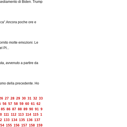
insediamento di Biden. Trump
anca”.Ancora poche ore e
ornito molte emozioni. Le
 PI...
sta, avvenuto a partire da
iasmo della precedente. Ho
26
27
28
29
30
31
32
33
5
56
57
58
59
60
61
62
85
86
87
88
89
90
91
9
0
111
112
113
114
115
1
2
133
134
135
136
137
154
155
156
157
158
159