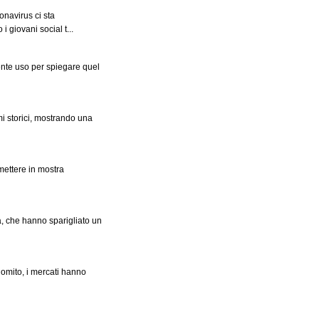
onavirus ci sta
 giovani social t...
ente uso per spiegare quel
mi storici, mostrando una
mettere in mostra
à, che hanno sparigliato un
gomito, i mercati hanno