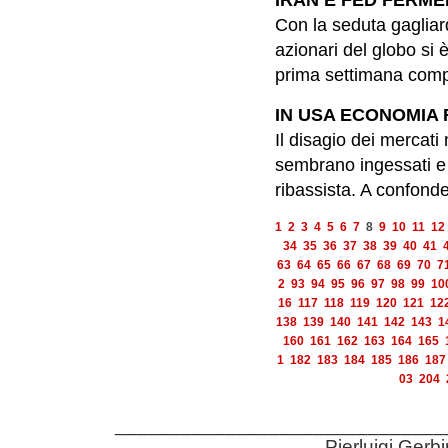
IRAN E FED FERMER
Con la seduta gagliard
azionari del globo si
prima settimana comp
IN USA ECONOMIA F
Il disagio dei mercati 
sembrano ingessati e
ribassista. A confonder
1
2
3
4
5
6
7
8
9
10
11
12
34
35
36
37
38
39
40
41
63
64
65
66
67
68
69
70
7
2
93
94
95
96
97
98
99
10
16
117
118
119
120
121
12
138
139
140
141
142
143
1
160
161
162
163
164
165
1
182
183
184
185
186
187
03
204
______________________________
Pierluigi Gerb