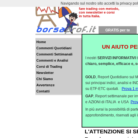
Navigando sul nostro sito accetti la privacy policy
Dal 2000 aiutiamo a
fare trading con metodo,
con newsletter e corsi
in tutta Italia.
GRATIS per te
Home
UN AIUTO PE
Commenti Quotidiani
TRIMESTRALI NON T
Commenti Settimanali
I nostri
SERVIZI INFORMATIVI
La seduta di ieri ha v
Commenti e Analisi
chiaro, semplice, efficace e, s
Corsi di Trading
sponde dell’Atlantico
Newsletter
mostrato una certa fidu
GOLD
, Report Quotidiano sul M
Chi Siamo
sui principai indici, analisi e 
Avvertenze
FIDUCIA NELLE MAG
su ETF-ETC quotati.
Prova 1 
Contatti
09:30
GAP
, Report settimanale per i
e AZIONI di ITALIA e USA
Pro
La giornata di ieri è 
In più avrai la possibilità di p
qualche variante rispe
approfondimento, riservati agli i
segnalato che ieri quasi
L'ATTENZIONE SI S