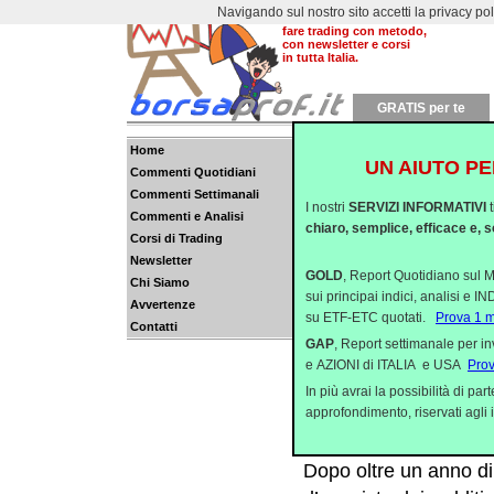
Navigando sul nostro sito accetti la privacy policy
Dal 2000 aiutiamo a
fare trading con metodo,
con newsletter e corsi
in tutta Italia.
GRATIS per te
Home
UN AIUTO PE
Commenti Quotidiani
SEGNALI DI BOTTOM
Commenti Settimanali
I nostri
SERVIZI INFORMATIVI
A conferma di quanto s
Commenti e Analisi
chiaro, semplice, efficace e, s
Corsi di Trading
Street di identificare
Newsletter
magici di calo da oltre
GOLD
, Report Quotidiano sul M
Chi Siamo
sui principai indici, analisi e 
Avvertenze
SETTE SETTIMANE 
su ETF-ETC quotati.
Prova 1 
Contatti
Dopo averci mostrato 
GAP
, Report settimanale per i
e AZIONI di ITALIA e USA
Pro
performance di sei set
In più avrai la possibilità di p
Wall Street (SP500 e
approfondimento, riservati agli i
CONCORSO DI BRUTT
Dopo oltre un anno di 