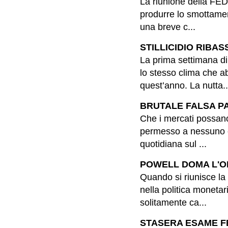
La riunione della FED
produrre lo smottamen
una breve c...
STILLICIDIO RIBASS
La prima settimana di 
lo stesso clima che a
quest’anno. La nutta..
BRUTALE FALSA PAR
Che i mercati possan
permesso a nessuno è 
quotidiana sul ...
POWELL DOMA L'ORS
Quando si riunisce la
nella politica monetar
solitamente ca...
STASERA ESAME FED