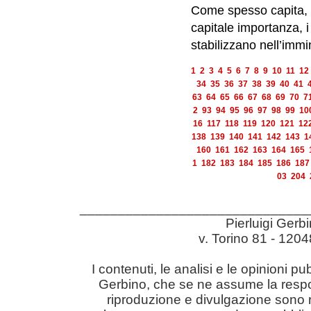
Come spesso capita, 
capitale importanza, i
stabilizzano nell’immi
1
2
3
4
5
6
7
8
9
10
11
12
34
35
36
37
38
39
40
41
63
64
65
66
67
68
69
70
7
2
93
94
95
96
97
98
99
10
16
117
118
119
120
121
12
138
139
140
141
142
143
1
160
161
162
163
164
165
1
182
183
184
185
186
187
03
204
______________________________
Pierluigi Gerb
v. Torino 81 - 12
I contenuti, le analisi e le opinioni pu
Gerbino, che se ne assume la responsabil
riproduzione e divulgazione sono r