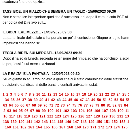
scadenza future ed opzio...
TASSI BCE: UN RIALZO CHE SEMBRA UN TAGLIO - 15/09/2023 09:30
Non è semplice interpretare quel che è successo ieri, dopo il comunicato BCE al 
periodica del Direttivo sull...
IL BICCHIERE MEZZO... - 14/09/2023 09:30
La parte finale dell’estate ci ha portato un po’ di confusione. Giugno e luglio han
impetuosi che hanno sc...
TEGOLA BIDEN SUI MERCATI - 13/09/2023 09:30
Dopo il rialzo di lunedì, seconda estensione del rimbalzo che ha concluso la sco
le perplessità sui mercati azionari....
LA REALTA' E LA FANTASIA - 12/09/2023 09:30
Se volgiamo lo sguardo indietro a quel che ci è stato comunicato dalle statistich
decisioni e dai discorsi delle banche centrali arrivate in estat...
1
2
3
4
5
6
7
8
9
10
11
12
13
14
15
16
17
18
19
20
21
22
23
24
25
34
35
36
37
38
39
40
41
42
43
44
45
46
47
48
49
50
51
52
53
54
5
63
64
65
66
67
68
69
70
71
72
73
74
75
76
77
78
79
80
81
82
83
84
2
93
94
95
96
97
98
99
100
101
102
103
104
105
106
107
108
109
11
16
117
118
119
120
121
122
123
124
125
126
127
128
129
130
131
13
138
139
140
141
142
143
144
145
146
147
148
149
150
151
152
153
160
161
162
163
164
165
166
167
168
169
170
171
172
173
174
175