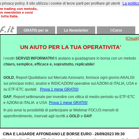
rivacy policy. Il sito utilizza i cookie di terze parti per profilare gli utenti
La politic
al 2000 aiutiamo a
are trading con metodo,
on newsletter e corsi
 tutta Italia.
GRATIS per te
Le Newsletter
I Corsi
[Chiudi]
Commenti Quotidiani
UN AIUTO PER LA TUA OPERATIVITA'
SETTEMBRE SI CHIUDE CON UN CALCIO AL BARATTOLO - 02/10/2023 09:3
Si è concluso con un po’ di giravolte un mese di settembre da dimenticare in...
I nostri
SERVIZI INFORMATIVI
ti aiutano a guadagnare in borsa con un metodo
chiaro, semplice, efficace e, soprattutto, replicabile!
ECCO IL RIMBALZO, ANCORA PRECARIO - 29/09/2023 09:30
Dopo diverse sedute di debolezza, mostrate dagli indici azionari di Europa e Ame
GOLD
, Report Quotidiano sul Mercato Azionario, fornisce ogni giorno ANALISI
permaneva da giorni sui grafici ora...
sui principai indici, analisi e INDICAZIONI operative sul AZIONI di ITALIA, USA e
su ETF-ETC quotati.
Prova 1 mese GRATIS!
SOLO IL PETROLIO VOLA - 28/09/2023 09:30
Continua il momento di difficoltà dei mercati azionari ed obbligazionari, ancora tra
GAP
, Report settimanale per investire con ottica di medio periodo su ETF-ETC
della FED e dai problemi della Cina. Anche ...
e AZIONI di ITALIA e USA
Prova 1 mese GRATIS!
In più avrai la possibilità di partecipare ai Webinar FOCUS mensili di
AFFIORA LA PAURA - 27/09/2023 09:30
approfondimento, riservati agli iscritti a
GOLD
e
GAP
.
A giudicare dall’accelerazione ribassista che si è vista da metà settembre, sembr
abbiano di colpo preso contatto con una realt&ag...
CINA E LAGARDE AFFONDANO LE BORSE EURO - 26/09/2023 09:30