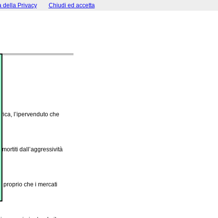
a della Privacy
Chiudi ed accetta
0
rica, l’ipervenduto che
mortiti dall’aggressività
a proprio che i mercati