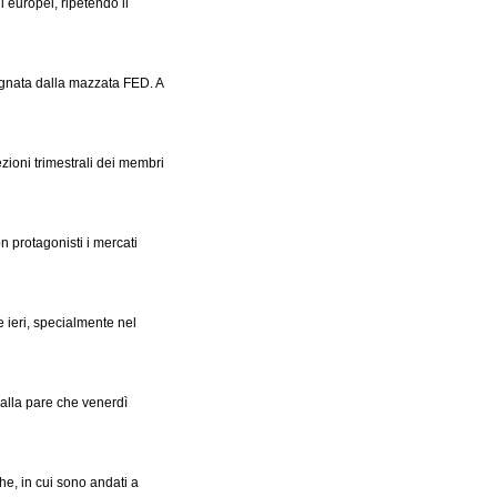
li europei, ripetendo il
egnata dalla mazzata FED. A
zioni trimestrali dei membri
n protagonisti i mercati
e ieri, specialmente nel
palla pare che venerdì
he, in cui sono andati a