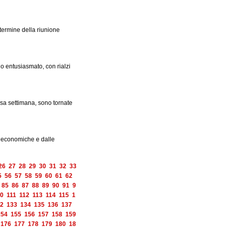
termine della riunione
no entusiasmato, con rialzi
rsa settimana, sono tornate
e economiche e dalle
26
27
28
29
30
31
32
33
5
56
57
58
59
60
61
62
85
86
87
88
89
90
91
9
0
111
112
113
114
115
1
2
133
134
135
136
137
154
155
156
157
158
159
176
177
178
179
180
18