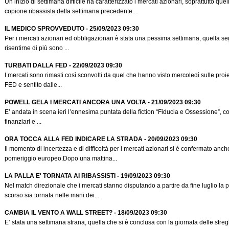
Un inizio di settimana difficile ha caratterizzato i mercati azionari, soprattutto quel
copione ribassista della settimana precedente....
IL MEDICO SPROVVEDUTO - 25/09/2023 09:30
Per i mercati azionari ed obbligazionari è stata una pessima settimana, quella s
risentirne di più sono ...
TURBATI DALLA FED - 22/09/2023 09:30
I mercati sono rimasti così sconvolti da quel che hanno visto mercoledì sulle proie
FED e sentito dalle...
POWELL GELA I MERCATI ANCORA UNA VOLTA - 21/09/2023 09:30
E’ andata in scena ieri l’ennesima puntata della fiction “Fiducia e Ossessione”, co
finanziari e ...
ORA TOCCA ALLA FED INDICARE LA STRADA - 20/09/2023 09:30
Il momento di incertezza e di difficoltà per i mercati azionari si è confermato anch
pomeriggio europeo.Dopo una mattina...
LA PALLA E' TORNATA AI RIBASSISTI - 19/09/2023 09:30
Nel match direzionale che i mercati stanno disputando a partire da fine luglio la 
scorso sia tornata nelle mani dei...
CAMBIA IL VENTO A WALL STREET? - 18/09/2023 09:30
E’ stata una settimana strana, quella che si è conclusa con la giornata delle streg