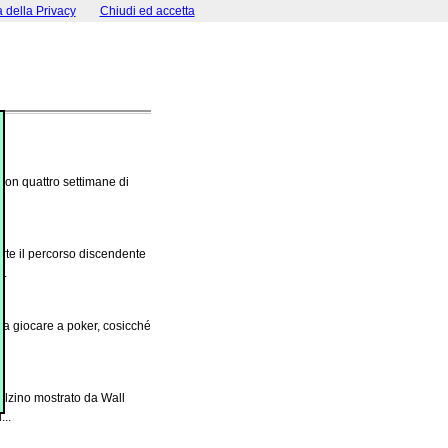
a della Privacy
Chiudi ed accetta
 con quattro settimane di
rte il percorso discendente
..
 a giocare a poker, cosicché
balzino mostrato da Wall
...