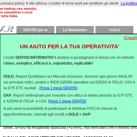
rivacy policy. Il sito utilizza i cookie di terze parti per profilare gli utenti
La politic
al 2000 aiutiamo a
are trading con metodo,
on newsletter e corsi
 tutta Italia.
GRATIS per te
Le Newsletter
I Corsi
[Chiudi]
Commenti Quotidiani
UN AIUTO PER LA TUA OPERATIVITA'
UN RIMBALZO DA VALUTARE - 18/03/2025 09:30
Dopo il forte calo dei mercati azionari USA, a partire dall’insediamento di Trump,
I nostri
SERVIZI INFORMATIVI
ti aiutano a guadagnare in borsa con un metodo
ribasso, ma con un forte rimbalzo venerdì scorso, la settimana corrente &egr...
chiaro, semplice, efficace e, soprattutto, replicabile!
IL LUNGO TUFFO DA "MAGA" A "MALA" - 17/03/2025 09:30
GOLD
, Report Quotidiano sul Mercato Azionario, fornisce ogni giorno ANALISI
Nella seconda settimana di marzo i mercati azionari hanno proseguito in larga pa
sui principai indici, analisi e INDICAZIONI operative sul AZIONI di ITALIA, USA e
partito dal massimo storico del 19 febbraio (il giorno prima dell’insediamento di T.
su ETF-ETC quotati.
Prova 1 mese GRATIS!
GIOIELLIERE.... CHAMPAGNE! - 14/03/2025 09:30
GAP
, Report settimanale per investire con ottica di medio periodo su ETF-ETC
La guerra d’Ucraina sembra non voler finire tanto presto, con Trump che si ostina
e AZIONI di ITALIA e USA
Prova 1 mese GRATIS!
Putin gli alza continuamente la posta per concedere una tregua che non gli...
In più avrai la possibilità di partecipare ai Webinar FOCUS mensili di
approfondimento, riservati agli iscritti a
GOLD
e
GAP
.
UN RIMBALZINO A WALL STREET - 13/03/2025 08:00
Ieri ho colto con un po’ di sollievo, ma, francamente, nessun entusiasmo nel rim
Street. SP500 ha recuperato qualcosa (+0,49%), ma nient’altro che il minimo sind