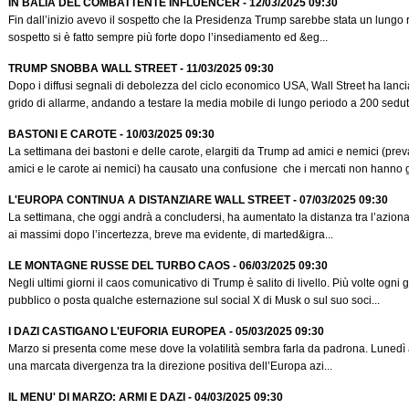
IN BALIA DEL COMBATTENTE INFLUENCER - 12/03/2025 09:30
Fin dall’inizio avevo il sospetto che la Presidenza Trump sarebbe stata un lungo re
sospetto si è fatto sempre più forte dopo l’insediamento ed &eg...
TRUMP SNOBBA WALL STREET - 11/03/2025 09:30
Dopo i diffusi segnali di debolezza del ciclo economico USA, Wall Street ha lanci
grido di allarme, andando a testare la media mobile di lungo periodo a 200 sedute
BASTONI E CAROTE - 10/03/2025 09:30
La settimana dei bastoni e delle carote, elargiti da Trump ad amici e nemici (prev
amici e le carote ai nemici) ha causato una confusione che i mercati non hanno g
L'EUROPA CONTINUA A DISTANZIARE WALL STREET - 07/03/2025 09:30
La settimana, che oggi andrà a concludersi, ha aumentato la distanza tra l’azion
ai massimi dopo l’incertezza, breve ma evidente, di marted&igra...
LE MONTAGNE RUSSE DEL TURBO CAOS - 06/03/2025 09:30
Negli ultimi giorni il caos comunicativo di Trump è salito di livello. Più volte ogni
pubblico o posta qualche esternazione sul social X di Musk o sul suo soci...
I DAZI CASTIGANO L'EUFORIA EUROPEA - 05/03/2025 09:30
Marzo si presenta come mese dove la volatilità sembra farla da padrona. Lunedì 
una marcata divergenza tra la direzione positiva dell’Europa azi...
IL MENU' DI MARZO: ARMI E DAZI - 04/03/2025 09:30