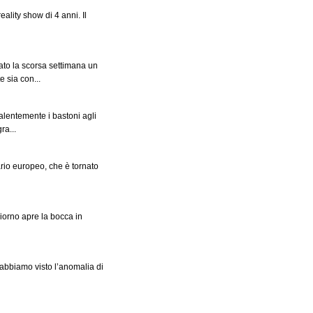
ality show di 4 anni. Il
ato la scorsa settimana un
 sia con...
alentemente i bastoni agli
ra...
ario europeo, che è tornato
 giorno apre la bocca in
abbiamo visto l’anomalia di