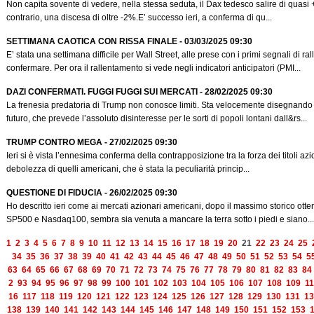
Non capita sovente di vedere, nella stessa seduta, il Dax tedesco salire di quasi
contrario, una discesa di oltre -2%.E’ successo ieri, a conferma di qu...
SETTIMANA CAOTICA CON RISSA FINALE - 03/03/2025 09:30
E’ stata una settimana difficile per Wall Street, alle prese con i primi segnali di 
confermare. Per ora il rallentamento si vede negli indicatori anticipatori (PMI...
DAZI CONFERMATI. FUGGI FUGGI SUI MERCATI - 28/02/2025 09:30
La frenesia predatoria di Trump non conosce limiti. Sta velocemente disegnando i
futuro, che prevede l’assoluto disinteresse per le sorti di popoli lontani dall&rs...
TRUMP CONTRO MEGA - 27/02/2025 09:30
Ieri si è vista l’ennesima conferma della contrapposizione tra la forza dei titoli az
debolezza di quelli americani, che è stata la peculiarità princip...
QUESTIONE DI FIDUCIA - 26/02/2025 09:30
Ho descritto ieri come ai mercati azionari americani, dopo il massimo storico ot
SP500 e Nasdaq100, sembra sia venuta a mancare la terra sotto i piedi e siano...
1
2
3
4
5
6
7
8
9
10
11
12
13
14
15
16
17
18
19
20
21
22
23
24
25
34
35
36
37
38
39
40
41
42
43
44
45
46
47
48
49
50
51
52
53
54
5
63
64
65
66
67
68
69
70
71
72
73
74
75
76
77
78
79
80
81
82
83
84
2
93
94
95
96
97
98
99
100
101
102
103
104
105
106
107
108
109
11
16
117
118
119
120
121
122
123
124
125
126
127
128
129
130
131
13
138
139
140
141
142
143
144
145
146
147
148
149
150
151
152
153