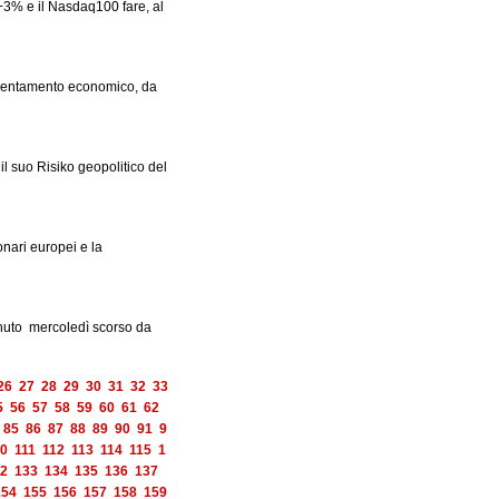
 +3% e il Nasdaq100 fare, al
rallentamento economico, da
l suo Risiko geopolitico del
ionari europei e la
tenuto mercoledì scorso da
26
27
28
29
30
31
32
33
5
56
57
58
59
60
61
62
85
86
87
88
89
90
91
9
0
111
112
113
114
115
1
2
133
134
135
136
137
154
155
156
157
158
159