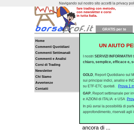
Navigando sul nostro sito accetti la privacy policy
Dal 2000 aiutiamo a
fare trading con metodo,
con newsletter e corsi
in tutta Italia.
GRATIS per te
Home
UN AIUTO PE
Commenti Quotidiani
Il Sondaggio Elettor
Commenti Settimanali
I nostri
SERVIZI INFORMATIVI
Quando il gioco si fa
Commenti e Analisi
chiaro, semplice, efficace e, s
Corsi di Trading
(a me non piace, ma i
Newsletter
GOLD
, Report Quotidiano sul M
Chi Siamo
Per l'Europa è solo 
sui principai indici, analisi e 
Avvertenze
Dopo la sventola di lu
su ETF-ETC quotati.
Prova 1 
Contatti
(stamattina quelli asiat
GAP
, Report settimanale per i
e AZIONI di ITALIA e USA
Pro
Short sul Cavaliere 
In più avrai la possibilità di p
approfondimento, riservati agli i
La settimana trascors
europee (tranne che pe
ancora di ...