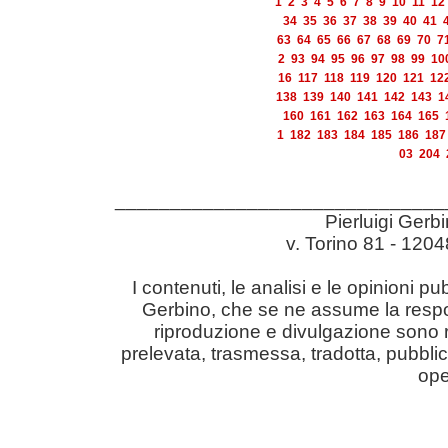
1
2
3
4
5
6
7
8
9
10
11
12
34
35
36
37
38
39
40
41
63
64
65
66
67
68
69
70
7
2
93
94
95
96
97
98
99
10
16
117
118
119
120
121
12
138
139
140
141
142
143
1
160
161
162
163
164
165
1
182
183
184
185
186
187
03
204
______________________________
Pierluigi Gerb
v. Torino 81 - 12
I contenuti, le analisi e le opinioni pu
Gerbino, che se ne assume la responsabil
riproduzione e divulgazione sono r
prelevata, trasmessa, tradotta, pubblic
ope