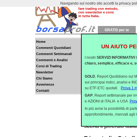
Navigando sul nostro sito accetti la privacy policy
Dal 2000 aiutiamo a
fare trading con metodo,
con newsletter e corsi
in tutta Italia.
GRATIS per te
Home
UN AIUTO PE
Commenti Quotidiani
Aspettando la rispos
Commenti Settimanali
I nostri
SERVIZI INFORMATIVI
Ieri sui mercati azion
Commenti e Analisi
chiaro, semplice, efficace e, s
Corsi di Trading
suscitati la scorsa se
Newsletter
Draghi attacca, il D
GOLD
, Report Quotidiano sul M
Chi Siamo
sui principai indici, analisi e 
L’attacco di Draghi di 
Avvertenze
su ETF-ETC quotati.
Prova 1 
quella che possiamo 
Contatti
GAP
, Report settimanale per i
valutaria.
e AZIONI di ITALIA e USA
Pro
In più avrai la possibilità di p
Draghi, il Pifferaio 
approfondimento, riservati agli i
I mercati ieri hanno a
scena il pifferaio ita