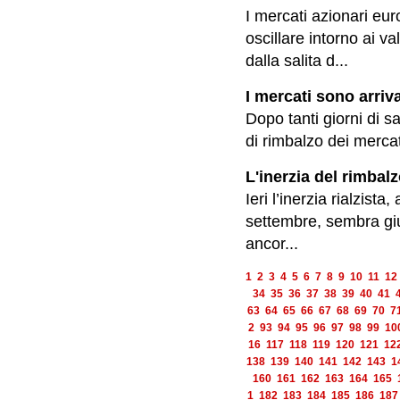
I mercati azionari eur
oscillare intorno ai v
dalla salita d...
I mercati sono arriva
Dopo tanti giorni di s
di rimbalzo dei mercati
L'inerzia del rimbal
Ieri l’inerzia rialzist
settembre, sembra giu
ancor...
1
2
3
4
5
6
7
8
9
10
11
12
34
35
36
37
38
39
40
41
63
64
65
66
67
68
69
70
7
2
93
94
95
96
97
98
99
10
16
117
118
119
120
121
12
138
139
140
141
142
143
1
160
161
162
163
164
165
1
182
183
184
185
186
187