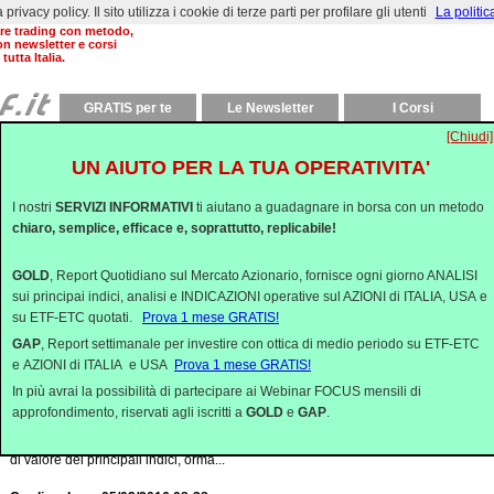
rivacy policy. Il sito utilizza i cookie di terze parti per profilare gli utenti
La politic
al 2000 aiutiamo a
are trading con metodo,
on newsletter e corsi
 tutta Italia.
GRATIS per te
Le Newsletter
I Corsi
[Chiudi]
Commenti Quotidiani
UN AIUTO PER LA TUA OPERATIVITA'
Calma, e' solo un rimbalzone - 11/02/2016 08:35
Il tanto atteso rimbalzone è alla fine arrivato, al terzo tentativo settimanale. Viol
I nostri
SERVIZI INFORMATIVI
ti aiutano a guadagnare in borsa con un metodo
come i cali che l’hanno preceduto.<...
chiaro, semplice, efficace e, soprattutto, replicabile!
Quante armi hanno le Banche Centrali? - 10/02/2016 08:43
GOLD
, Report Quotidiano sul Mercato Azionario, fornisce ogni giorno ANALISI
Dopo il lunedì nero, anche il martedì non ha avuto un colore molto diverso sui me
sui principai indici, analisi e INDICAZIONI operative sul AZIONI di ITALIA, USA e
su quelli ritenuti più rischiosi, ...
su ETF-ETC quotati.
Prova 1 mese GRATIS!
Chi ha inventato la macchina del panico? - 09/02/2016 08:38
GAP
, Report settimanale per investire con ottica di medio periodo su ETF-ETC
Il lunedì nero che ha aperto la settimana porta alle stelle il panico degli investit
e AZIONI di ITALIA e USA
Prova 1 mese GRATIS!
pietà e senza guardare ad alcuna val...
In più avrai la possibilità di partecipare ai Webinar FOCUS mensili di
approfondimento, riservati agli iscritti a
GOLD
e
GAP
.
Le Lezioni del passato - 08/02/2016 08:39
La settimana passata, e per la nostra borsa è ormai la sesta settimana consecutiv
di valore dei principali indici, orma...