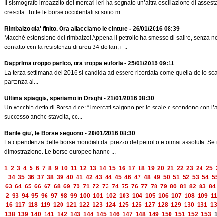
Il sismografo impazzito dei mercati ieri ha segnato un’altra oscillazione di asses
crescita. Tutte le borse occidentali si sono m...
Rimbalzo gia' finito. Ora allacciamo le cinture - 26/01/2016 08:39
Macché estensione del rimbalzo! Appena il petrolio ha smesso di salire, senza ne
contatto con la resistenza di area 34 dollari, i ...
Dapprima troppo panico, ora troppa euforia - 25/01/2016 09:11
La terza settimana del 2016 si candida ad essere ricordata come quella dello s
partenza al...
Ultima spiaggia, speriamo in Draghi - 21/01/2016 08:30
Un vecchio detto di Borsa dice: “I mercati salgono per le scale e scendono con l’
successo anche stavolta, co...
Barile giu', le Borse seguono - 20/01/2016 08:30
La dipendenza delle borse mondiali dal prezzo del petrolio è ormai assoluta. Se 
dimostrazione. Le borse europee hanno ...
1
2
3
4
5
6
7
8
9
10
11
12
13
14
15
16
17
18
19
20
21
22
23
24
25
34
35
36
37
38
39
40
41
42
43
44
45
46
47
48
49
50
51
52
53
54
5
63
64
65
66
67
68
69
70
71
72
73
74
75
76
77
78
79
80
81
82
83
84
2
93
94
95
96
97
98
99
100
101
102
103
104
105
106
107
108
109
11
16
117
118
119
120
121
122
123
124
125
126
127
128
129
130
131
13
138
139
140
141
142
143
144
145
146
147
148
149
150
151
152
153