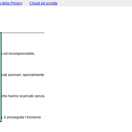
a della Privacy
Chiudi ed accetta
ento ed incomprensibile,
rcati azionari, specialmente
ori, che hanno scaricato senza
a, è proseguita l’erosione