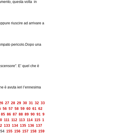
tamento, questa volta in
ppure riuscire ad arrivare a
campato pericolo.Dopo una
ascensore”. E’ quel che è
ne è avuta ieri l’ennesima
26
27
28
29
30
31
32
33
5
56
57
58
59
60
61
62
85
86
87
88
89
90
91
9
0
111
112
113
114
115
1
2
133
134
135
136
137
154
155
156
157
158
159