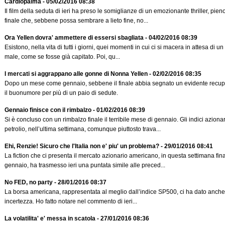
Cardiopalma - 05/02/2016 08:38
Il film della seduta di ieri ha preso le somiglianze di un emozionante thriller, pien
finale che, sebbene possa sembrare a lieto fine, no...
Ora Yellen dovra' ammettere di essersi sbagliata - 04/02/2016 08:39
Esistono, nella vita di tutti i giorni, quei momenti in cui ci si macera in attesa di u
male, come se fosse già capitato. Poi, qu...
I mercati si aggrappano alle gonne di Nonna Yellen - 02/02/2016 08:35
Dopo un mese come gennaio, sebbene il finale abbia segnato un evidente recup
il buonumore per più di un paio di sedute.
Gennaio finisce con il rimbalzo - 01/02/2016 08:39
Si è concluso con un rimbalzo finale il terribile mese di gennaio. Gli indici aziona
petrolio, nell’ultima settimana, comunque piuttosto trava...
Ehi, Renzie! Sicuro che l'Italia non e' piu' un problema? - 29/01/2016 08:41
La fiction che ci presenta il mercato azionario americano, in questa settimana fina
gennaio, ha trasmesso ieri una puntata simile alle preced...
No FED, no party - 28/01/2016 08:37
La borsa americana, rappresentata al meglio dall’indice SP500, ci ha dato anche 
incertezza. Ho fatto notare nel commento di ieri...
La volatilita' e' messa in scatola - 27/01/2016 08:36