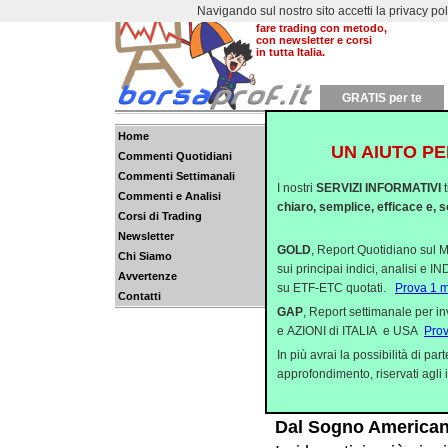
Navigando sul nostro sito accetti la privacy policy
Dal 2000 aiutiamo a
fare trading con metodo,
con newsletter e corsi
in tutta Italia.
GRATIS per te
Home
UN AIUTO PE
Commenti Quotidiani
USA ridicoli. La FBI
Commenti Settimanali
I nostri
SERVIZI INFORMATIVI
La settimana che ha p
Commenti e Analisi
chiaro, semplice, efficace e, s
Corsi di Trading
grande evento dell’a
Newsletter
percezione del rischio
GOLD
, Report Quotidiano sul M
Chi Siamo
sui principai indici, analisi e 
Avvertenze
Cresce la paura Trum
su ETF-ETC quotati.
Prova 1 
Contatti
08:35
GAP
, Report settimanale per i
e AZIONI di ITALIA e USA
Pro
L’avvicinamento della
In più avrai la possibilità di p
dai mercati con cresc
approfondimento, riservati agli i
sull’azionario, che in
Dal Sogno Americano