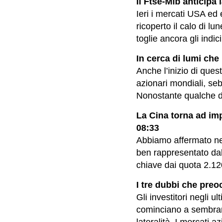
Il Ftse-Mib anticipa 
Ieri i mercati USA e
ricoperto il calo di l
toglie ancora gli indici
In cerca di lumi che
Anche l’inizio di ques
azionari mondiali, seb
Nonostante qualche di
La Cina torna ad imp
08:33
Abbiamo affermato nei
ben rappresentato dall
chiave dai quota 2.120 e
I tre dubbi che preo
Gli investitori negli u
cominciano a sembrare