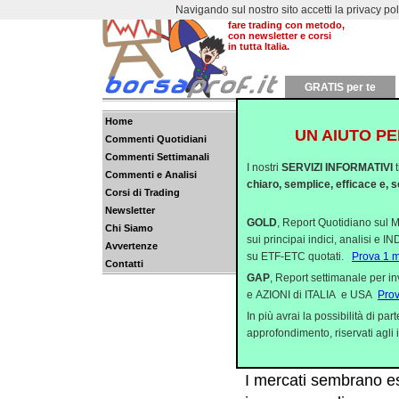
Navigando sul nostro sito accetti la privacy policy
Dal 2000 aiutiamo a
fare trading con metodo,
con newsletter e corsi
in tutta Italia.
GRATIS per te
Home
UN AIUTO PE
Commenti Quotidiani
Che Regalo, Babbo Ge
Commenti Settimanali
I nostri
SERVIZI INFORMATIVI
Ieri i mercati in gen
Commenti e Analisi
chiaro, semplice, efficace e, s
Corsi di Trading
continuato il consoli
Newsletter
festività.Dedico il co
GOLD
, Report Quotidiano sul M
Chi Siamo
sui principai indici, analisi e 
Avvertenze
Le emozioni arrivano
su ETF-ETC quotati.
Prova 1 
Contatti
Si avvicinano le fest
GAP
, Report settimanale per i
e AZIONI di ITALIA e USA
Pro
del Natale e del ponte
In più avrai la possibilità di p
termini. Con l’arrivo de
approfondimento, riservati agli i
L'incorreggibile per
I mercati sembrano es