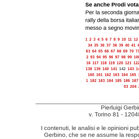
Se anche Prodi vota 
Per la seconda giorna
rally della borsa ital
messo a segno movime
1
2
3
4
5
6
7
8
9
10
11
12
34
35
36
37
38
39
40
41
63
64
65
66
67
68
69
70
7
2
93
94
95
96
97
98
99
10
16
117
118
119
120
121
12
138
139
140
141
142
143
1
160
161
162
163
164
165
1
182
183
184
185
186
187
03
204
______________________________
Pierluigi Gerb
v. Torino 81 - 12
I contenuti, le analisi e le opinioni pu
Gerbino, che se ne assume la responsabil