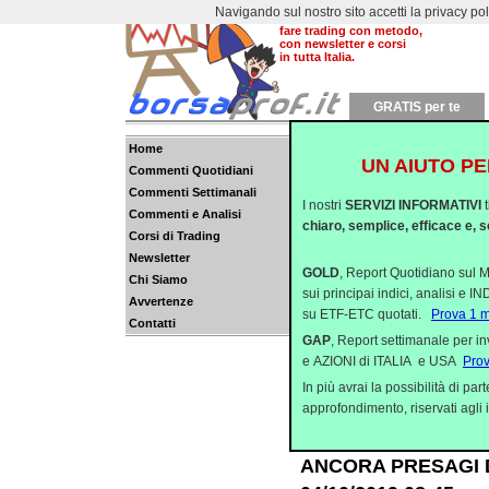
Navigando sul nostro sito accetti la privacy policy
Dal 2000 aiutiamo a
fare trading con metodo,
con newsletter e corsi
in tutta Italia.
GRATIS per te
Home
UN AIUTO PE
Commenti Quotidiani
LO SCENARIO CORR
Commenti Settimanali
I nostri
SERVIZI INFORMATIVI
08/10/2019 08:45
Commenti e Analisi
chiaro, semplice, efficace e, s
Corsi di Trading
Dopo una prima settima
Newsletter
caratterizzata da una 
GOLD
, Report Quotidiano sul M
Chi Siamo
sui principai indici, analisi e 
indici americani hann
Avvertenze
su ETF-ETC quotati.
Prova 1 
Contatti
SEMPRE AGGRAPPATI
GAP
, Report settimanale per i
e AZIONI di ITALIA e USA
Pro
La prima settimana di 
In più avrai la possibilità di p
volatilità, arrivata d
approfondimento, riservati agli i
riuscite a mantenere p
ANCORA PRESAGI D