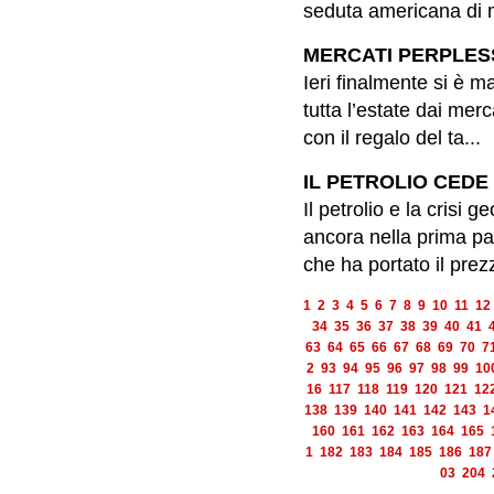
seduta americana di me
MERCATI PERPLESSI
Ieri finalmente si è m
tutta l’estate dai me
con il regalo del ta...
IL PETROLIO CEDE I
Il petrolio e la crisi
ancora nella prima pa
che ha portato il prez
1
2
3
4
5
6
7
8
9
10
11
12
34
35
36
37
38
39
40
41
63
64
65
66
67
68
69
70
7
2
93
94
95
96
97
98
99
10
16
117
118
119
120
121
12
138
139
140
141
142
143
1
160
161
162
163
164
165
1
182
183
184
185
186
187
03
204