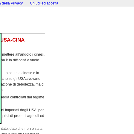
a della Privacy
Chiudi ed accetta
 USA-CINA
mettere all’angolo i cinesi.
na è in difficoltà e vuole
. La cautela cinese e la
anche se gli USA avevano
stazione di debolezza, ma di
mp.
 media controllati dal regime
eni importati dagli USA, per
quisti di prodotti agricoli ed
entate, dato che non è stata