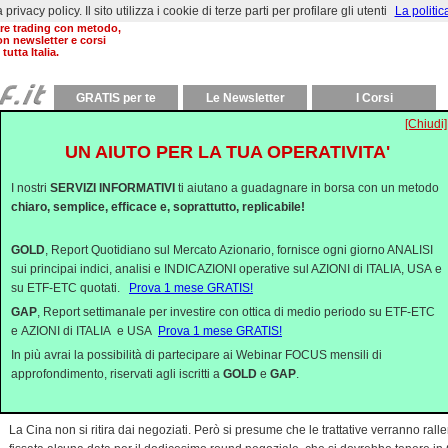
rivacy policy. Il sito utilizza i cookie di terze parti per profilare gli utenti
La politic
al 2000 aiutiamo a
are trading con metodo,
on newsletter e corsi
 tutta Italia.
GRATIS per te
Le Newsletter
I Corsi
[Chiudi]
I MERCATI PRECIPITANO, COME I RAPPORTI
UN AIUTO PER LA TUA OPERATIVITA'
14/05/2019 08:45
Ne abbiamo sentite di fandonie la scorsa settimana! Trump colpisce con i dazi per 
I nostri
SERVIZI INFORMATIVI
ti aiutano a guadagnare in borsa con un metodo
I cinesi si piegheranno presto al diktat di Trump. La cautela cinese rivela che la Ci
chiaro, semplice, efficace e, soprattutto, replicabile!
l’accordo. L’accordo non c’è ma è solo rimandato di qualche settimana.
Ora sappiamo che tutte queste supposizioni non avevano la minima base di realtà
GOLD
, Report Quotidiano sul Mercato Azionario, fornisce ogni giorno ANALISI
decisione di concludere la fase negoziale senza andarsene sbattendo la porta, 
sui principai indici, analisi e INDICAZIONI operative sul AZIONI di ITALIA, USA e
alzato i dazi proprio durante gli incontri delle due delegazioni, non è una manife
su ETF-ETC quotati.
Prova 1 mese GRATIS!
semplice distanza dalla modalità comunicativa grossolana ed aggressiva di Tru
GAP
, Report settimanale per investire con ottica di medio periodo su ETF-ETC
Con calma ieri sono arrivate le prime reazioni ufficiali cinesi e sono trapelate sui
e AZIONI di ITALIA e USA
Prova 1 mese GRATIS!
alcune minacce di non poco conto.
In più avrai la possibilità di partecipare ai Webinar FOCUS mensili di
Innanzitutto a partire dal 1 giugno saranno alzati dazi al 20-25% su circa 2.500 b
approfondimento, riservati agli iscritti a
GOLD
e
GAP
.
un valore di circa 60 miliardi di $ l’anno. Inoltre la Cina interromperà i maggiori ac
energetici USA, promessi durante i negoziati, e ridurrà gli ordini di aerei Boeing.
La Cina non si ritira dai negoziati. Però si presume che le trattative verranno rall