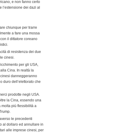
ricano, e non fanno certo
e l’estensione dei dazi al
tare chiunque per trarre
bilmente a fare una mossa
 con il dittatore coreano
stici.
cità di resistenza dei due
le cinesi.
rricchimento per gli USA,
la Cina. In realtà la
ni cinesi danneggeranno
lo duro dell’elettorato che
 merci prodotte negli USA.
oltre la Cina, essendo una
 molta più flessibilità a
 Trump.
averso le precedenti
o al dollaro ed annullare in
tari alle imprese cinesi, per