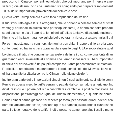
producono in Cina componenti tecnologici, che poi importano per il mercato ame
salti di gioia all’annuncio che Tariff-man sta spingendo per preparare rapidament
100% delle importazioni provenienti dal nemico cinese.
Questa volta Trump sembra averla fatta proprio fuori dal vasino.
Il suo smisurato ego e la sua arroganza, che lo portano a cercare sempre di sfrut
vantaggi personali, in questo caso per scopi elettorali, lo hanno condotto proba
sbagliata, come già gli capitò ai tempi dell’affrettato tentativo di accordo nucleare
Kim, che gli ha fatto marameo sul più bello ed ora ha ripreso a testare i missili bali
Forse in questa guerra commerciale non ha ben chiari i rapporti di forza e la capa
contendenti, ed ha finito per sopravvalutare quelle degli USA e sottovalutare quel
Lo dimostra il fatto che continui senza soste a definire i dazi come una fonte di a
guardando esclusivamente alle somme che l’erario incasserà sui beni importati dal
bilancia del dare/avere è un po’ più complessa. Tanto per cominciare le ritorsio
l’agricoltura americana e magari proprio i produttori di soia del Midwest, lo zocco
gli ha garantito la vittoria contro la Clinton nelle ultime elezioni.
Inoltre gran parte delle importazioni cinesi non è così facilmente sostituibile con
Perciò su queste merci le tariffe verranno pagate dal consumatore americano. In
dittatura in cui è il potere politico a controllare il cambio e la politica monetaria, ha
disposizione, per fronteggiare i guai del ridotto interscambio, di quanta ne abbia
Come i cinesi hanno già fatto nel recente passato, per passare quasi indenni attr
bordate tariffarie americane, possono agire sul cambio, svalutando il Yuan rispett
parte l’effetto negativo delle tariffe. Inoltre possono aumentare aiuti fiscali e mone