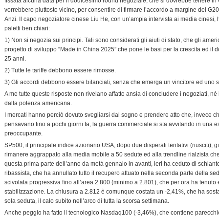
fissata alcuna data per il dodicesimo round negoziale, che si dovrebbe tenere in 
vorrebbero piuttosto vicino, per consentire di firmare l’accordo a margine del G2
Anzi. Il capo negoziatore cinese Liu He, con un’ampia intervista ai media cinesi,
paletti ben chiari:
1) Non si negozia sui principi. Tali sono considerati gli aiuti di stato, che gli amer
progetto di sviluppo “Made in China 2025” che pone le basi per la crescita ed il 
25 anni.
2) Tutte le tariffe debbono essere rimosse.
3) Gli accordi debbono essere bilanciati, senza che emerga un vincitore ed uno sc
A me tutte queste risposte non rivelano affatto ansia di concludere i negoziati, né i
dalla potenza americana.
I mercati hanno perciò dovuto svegliarsi dal sogno e prendere atto che, invece 
pensavano fino a pochi giorni fa, la guerra commerciale si sta avvitando in una es
preoccupante.
SP500, il principale indice azionario USA, dopo due disperati tentativi (riusciti), g
rimanere aggrappato alla media mobile a 50 sedute ed alla trendline rialzista che
questa prima parte dell’anno da metà gennaio in avanti, ieri ha ceduto di schianto
ribassista, che ha annullato tutto il recupero attuato nella seconda parte della se
scivolata progressiva fino all’area 2.800 (minimo a 2.801), che per ora ha tenuto e
stabilizzazione. La chiusura a 2.812 è comunque costata un -2,41%, che ha sost
sola seduta, il calo subito nell’arco di tutta la scorsa settimana.
Anche peggio ha fatto il tecnologico Nasdaq100 (-3,46%), che contiene parecch