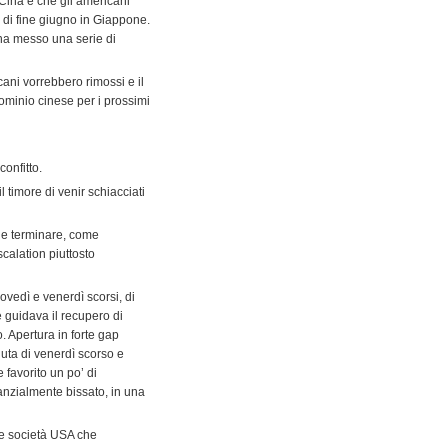
Cina e che gli americani
0 di fine giugno in Giappone.
 ha messo una serie di
icani vorrebbero rimossi e il
dominio cinese per i prossimi
onfitto.
l timore di venir schiacciati
che terminare, come
calation piuttosto
iovedì e venerdì scorsi, di
 guidava il recupero di
. Apertura in forte gap
duta di venerdì scorso e
 favorito un po’ di
anzialmente bissato, in una
ie società USA che