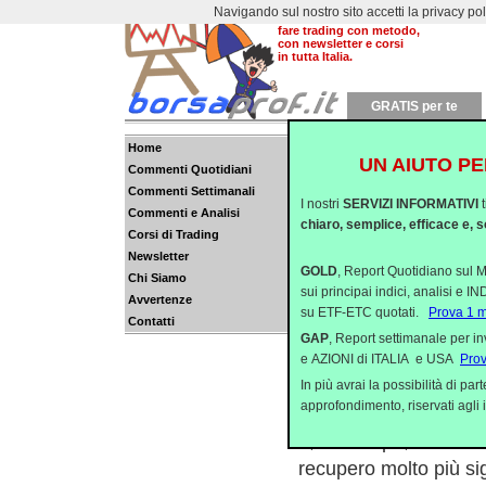
Navigando sul nostro sito accetti la privacy policy
Dal 2000 aiutiamo a
fare trading con metodo,
con newsletter e corsi
in tutta Italia.
GRATIS per te
E'
Home
UN AIUTO PE
Commenti Quotidiani
Commenti Settimanali
I nostri
SERVIZI INFORMATIVI
Da quel che si è osser
Commenti e Analisi
chiaro, semplice, efficace e, s
Corsi di Trading
l’agitazione che ha co
Newsletter
Ieri si è visto il class
GOLD
, Report Quotidiano sul M
Chi Siamo
sui principai indici, analisi e 
sull’indice Nasdaq10
Avvertenze
su ETF-ETC quotati.
Prova 1 
Contatti
ribassista di lunedì, 
GAP
, Report settimanale per i
tornare al punto da cui
e AZIONI di ITALIA e USA
Pro
Invece la “old econo
In più avrai la possibilità di p
approfondimento, riservati agli i
vogliamo comprendere 
e, in Europa, Eurosto
recupero molto più sig