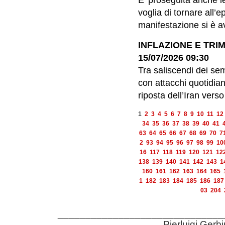
E’ proseguita anche ier
voglia di tornare all’e
manifestazione si è av
INFLAZIONE E TRI
15/07/2026 09:30
Tra saliscendi dei sem
con attacchi quotidian
riposta dell’Iran verso
1
2
3
4
5
6
7
8
9
10
11
12
34
35
36
37
38
39
40
41
63
64
65
66
67
68
69
70
7
2
93
94
95
96
97
98
99
10
16
117
118
119
120
121
12
138
139
140
141
142
143
1
160
161
162
163
164
165
1
182
183
184
185
186
187
03
204
______________________________
Pierluigi Gerb