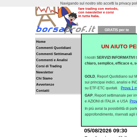
Navigando sul nostro sito accetti la privacy policy
Dal 2000 aiutiamo a
fare trading con metodo,
con newsletter e corsi
in tutta Italia.
GRATIS per te
Home
UN AIUTO PE
Commenti Quotidiani
LA "STRANA" DIVER
Commenti Settimanali
I nostri
SERVIZI INFORMATIVI
Ieri abbiamo assistit
Commenti e Analisi
chiaro, semplice, efficace e, s
Corsi di Trading
negli ultimi tempi st
Newsletter
direzionale tra Wall S
GOLD
, Report Quotidiano sul M
Chi Siamo
sui principai indici, analisi e 
Avvertenze
COLPO DI FRENO DOP
su ETF-ETC quotati.
Prova 1 
Contatti
I mercati azionari occi
GAP
, Report settimanale per i
e AZIONI di ITALIA e USA
Pro
positive. Quasi tutti i
In più avrai la possibilità di p
raggiunto e migliorato 
approfondimento, riservati agli i
BESSENT E TRIMES
05/08/2026 09:30