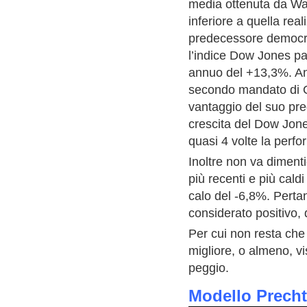
media ottenuta da Wall
inferiore a quella rea
predecessore democra
l’indice Dow Jones pa
annuo del +13,3%. An
secondo mandato di O
vantaggio del suo pred
crescita del Dow Jon
quasi 4 volte la perfo
Inoltre non va diment
più recenti e più cald
calo del -6,8%. Perta
considerato positivo, 
Per cui non resta che a
migliore, o almeno, vi
peggio.
Modello Precht