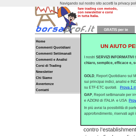
Navigando sul nostro sito accetti la privacy policy
Dal 2000 aiutiamo a
fare trading con metodo,
con newsletter e corsi
in tutta Italia.
GRATIS per te
CHI VINC
Home
UN AIUTO PE
Commenti Quotidiani
Commenti Settimanali
I nostri
SERVIZI INFORMATIVI
Commenti e Analisi
Ti piacerebbe
chiaro, semplice, efficace e, s
Corsi di Trading
Il nostro report
Newsletter
GOLD
, Report Quotidiano sul M
Chi Siamo
sui principai indici, analisi e 
Clicca 
Avvertenze
su ETF-ETC quotati.
Prova 1 
Contatti
GAP
, Report settimanale per i
Siamo ormai agli sgoc
e AZIONI di ITALIA e USA
Pro
l’elezione del Presid
In più avrai la possibilità di p
potente al mondo.
approfondimento, riservati agli i
Donald Trump quattro 
contro l’establishmen